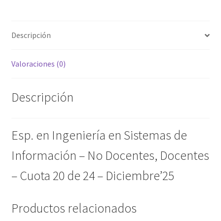
Docentes,Docentes
-
Cuota
Descripción
20
de
Valoraciones (0)
24
-
Diciembre'25
Descripción
cantidad
Esp. en Ingeniería en Sistemas de
Información – No Docentes, Docentes
– Cuota 20 de 24 – Diciembre’25
Productos relacionados