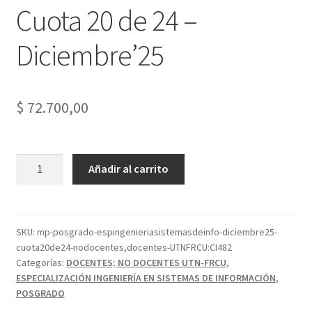
Cuota 20 de 24 –
Diciembre’25
$
72.700,00
Esp.
Añadir al carrito
en
Ingeniería
en
Sistemas
SKU:
mp-posgrado-espingenieriasistemasdeinfo-diciembre25-
cuota20de24-nodocentes,docentes-UTNFRCU:CI482
de
Categorías:
DOCENTES; NO DOCENTES UTN-FRCU
,
Información
ESPECIALIZACIÓN INGENIERÍA EN SISTEMAS DE INFORMACIÓN
,
-
POSGRADO
No