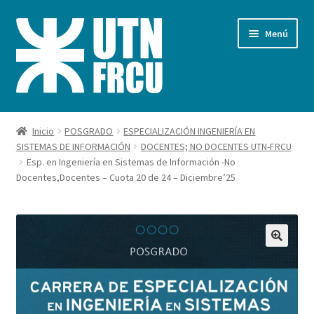
Ir
Ir
Menú
a
al
la
contenido
navegación
Inicio
Inicio
POSGRADO
ESPECIALIZACIÓN INGENIERÍA EN
SISTEMAS DE INFORMACIÓN
DOCENTES; NO DOCENTES UTN-FRCU
Carrito
Esp. en Ingeniería en Sistemas de Información -No
Docentes,Docentes – Cuota 20 de 24 – Diciembre’25
Finalizar compra
Mi cuenta
Pagos FRCU