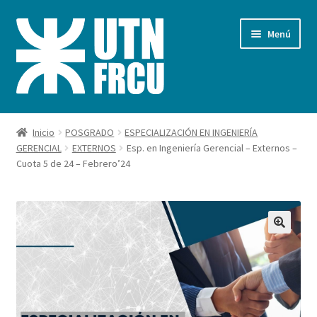
Ir
Ir
Menú
a
al
la
contenido
navegación
Inicio
Inicio
POSGRADO
ESPECIALIZACIÓN EN INGENIERÍA
GERENCIAL
EXTERNOS
Esp. en Ingeniería Gerencial – Externos –
Carrito
Cuota 5 de 24 – Febrero’24
Finalizar compra
Mi cuenta
Pagos FRCU