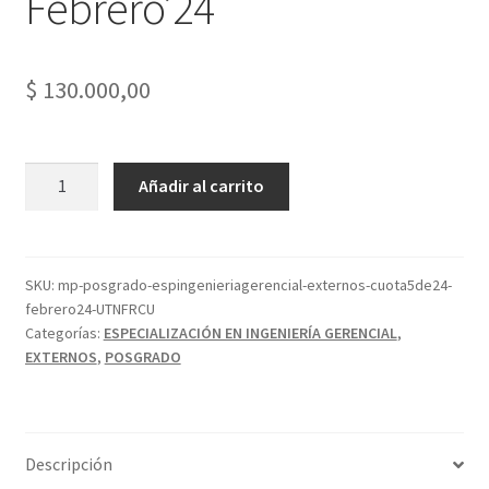
Febrero’24
$
130.000,00
Esp.
Añadir al carrito
en
Ingeniería
Gerencial
-
SKU:
mp-posgrado-espingenieriagerencial-externos-cuota5de24-
febrero24-UTNFRCU
Externos
Categorías:
ESPECIALIZACIÓN EN INGENIERÍA GERENCIAL
,
-
EXTERNOS
,
POSGRADO
Cuota
5
de
24
Descripción
-