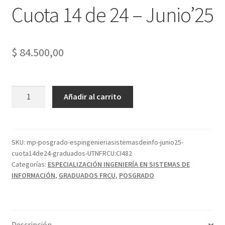
Cuota 14 de 24 – Junio’25
$
84.500,00
Esp.
Añadir al carrito
en
Ingeniería
en
Sistemas
SKU:
mp-posgrado-espingenieriasistemasdeinfo-junio25-
cuota14de24-graduados-UTNFRCU:CI482
de
Categorías:
ESPECIALIZACIÓN INGENIERÍA EN SISTEMAS DE
Información
INFORMACIÓN
,
GRADUADOS FRCU
,
POSGRADO
-
Graduados
FRCU
-
Descripción