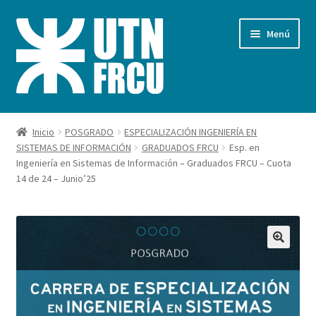
Ir
Ir
Menú
a
al
la
contenido
navegación
Inicio
Inicio
POSGRADO
ESPECIALIZACIÓN INGENIERÍA EN
SISTEMAS DE INFORMACIÓN
GRADUADOS FRCU
Esp. en
Carrito
Ingeniería en Sistemas de Información – Graduados FRCU – Cuota
14 de 24 – Junio’25
Finalizar compra
Mi cuenta
Pagos FRCU