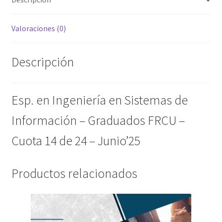
Cuota
14
Valoraciones (0)
de
24
-
Descripción
Junio'25
cantidad
Esp. en Ingeniería en Sistemas de
Información – Graduados FRCU –
Cuota 14 de 24 – Junio’25
Productos relacionados