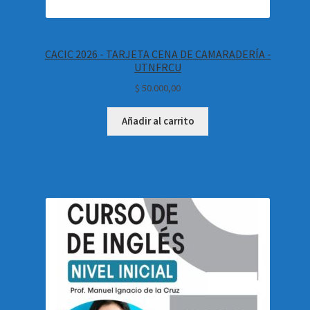
CACIC 2026 - TARJETA CENA DE CAMARADERÍA -
UTNFRCU
$
50.000,00
Añadir al carrito