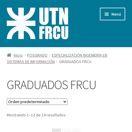
Ir
Ir
Menú
a
al
la
contenido
navegación
Inicio
Inicio
POSGRADO
ESPECIALIZACIÓN INGENIERÍA EN
SISTEMAS DE INFORMACIÓN
GRADUADOS FRCU
Carrito
Finalizar compra
GRADUADOS FRCU
Mi cuenta
Pagos FRCU
Mostrando 1–12 de 14 resultados