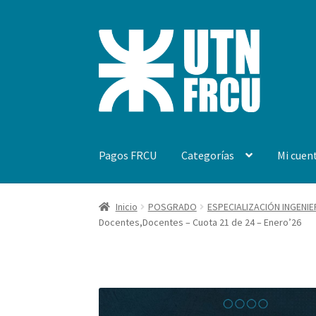
Ir
Ir
a
al
la
contenido
navegación
Pagos FRCU
Categorías
Mi cuen
Inicio
Carrito
Finalizar compra
Mi cuenta
Pag
Inicio
POSGRADO
ESPECIALIZACIÓN INGENIE
Docentes,Docentes – Cuota 21 de 24 – Enero’26