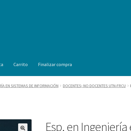
ta
Carrito
Finalizar compra
os FRCU
RÍA EN SISTEMAS DE INFORMACIÓN
DOCENTES; NO DOCENTES UTN-FRCU
Esp. en Ingeniería