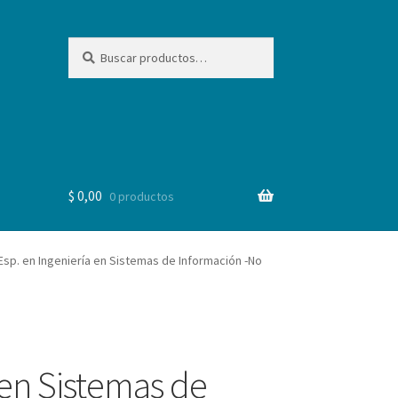
Buscar
Buscar
por:
$
0,00
0 productos
Esp. en Ingeniería en Sistemas de Información -No
 en Sistemas de