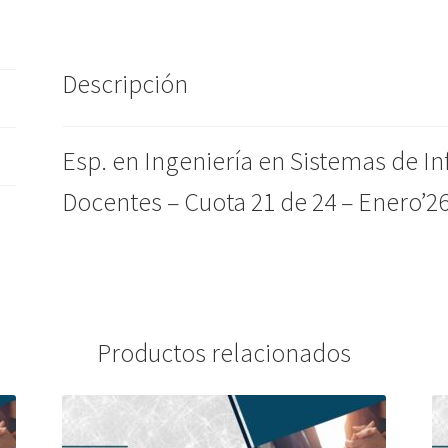
Docentes,Docentes
-
Cuota
Descripción
21
de
24
Esp. en Ingeniería en Sistemas de I
-
Enero'26
Docentes – Cuota 21 de 24 – Enero’2
cantidad
Productos relacionados