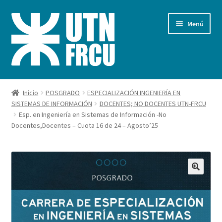
Ir
Ir
Menú
a
al
la
contenido
navegación
Inicio
Inicio
POSGRADO
ESPECIALIZACIÓN INGENIERÍA EN
SISTEMAS DE INFORMACIÓN
DOCENTES; NO DOCENTES UTN-FRCU
Carrito
Esp. en Ingeniería en Sistemas de Información -No
Docentes,Docentes – Cuota 16 de 24 – Agosto’25
Finalizar compra
Mi cuenta
Pagos FRCU