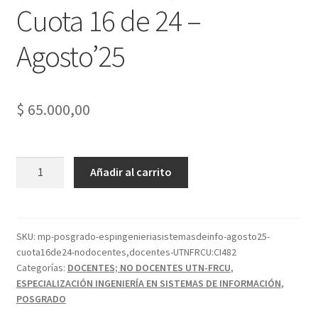
Cuota 16 de 24 –
Agosto’25
$
65.000,00
Esp.
Añadir al carrito
en
Ingeniería
en
Sistemas
SKU:
mp-posgrado-espingenieriasistemasdeinfo-agosto25-
cuota16de24-nodocentes,docentes-UTNFRCU:CI482
de
Categorías:
DOCENTES; NO DOCENTES UTN-FRCU
,
Información
ESPECIALIZACIÓN INGENIERÍA EN SISTEMAS DE INFORMACIÓN
,
-
POSGRADO
No