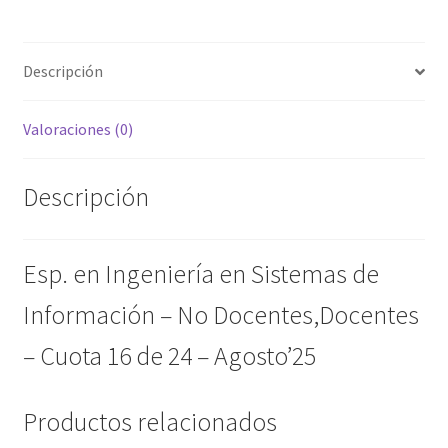
Docentes,Docentes
-
Cuota
Descripción
16
de
Valoraciones (0)
24
-
Agosto'25
Descripción
cantidad
Esp. en Ingeniería en Sistemas de
Información – No Docentes,Docentes
– Cuota 16 de 24 – Agosto’25
Productos relacionados