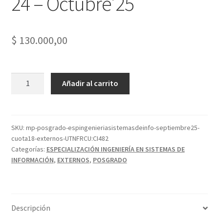
24 – Octubre’25
$
130.000,00
Esp.
Añadir al carrito
en
Ingeniería
en
Sistemas
SKU:
mp-posgrado-espingenieriasistemasdeinfo-septiembre25-
cuota18-externos-UTNFRCU:CI482
de
Categorías:
ESPECIALIZACIÓN INGENIERÍA EN SISTEMAS DE
Información
INFORMACIÓN
,
EXTERNOS
,
POSGRADO
-
Externos
-
Cuota
Descripción
18