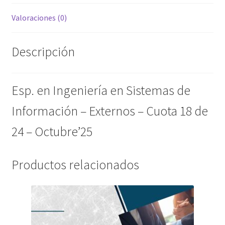
de
Valoraciones (0)
24
-
Octubre'25
Descripción
cantidad
Esp. en Ingeniería en Sistemas de
Información – Externos – Cuota 18 de
24 – Octubre’25
Productos relacionados