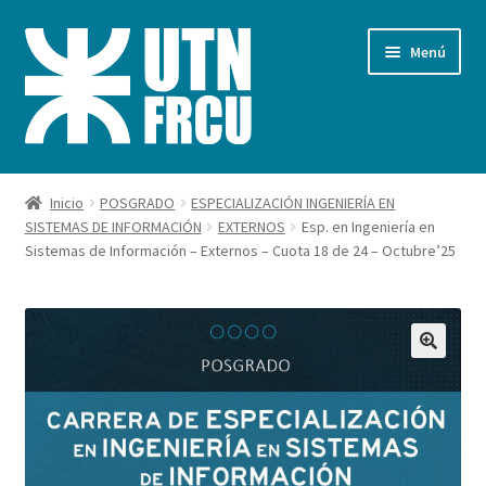
Ir
Ir
Menú
a
al
la
contenido
navegación
Inicio
Inicio
POSGRADO
ESPECIALIZACIÓN INGENIERÍA EN
SISTEMAS DE INFORMACIÓN
EXTERNOS
Esp. en Ingeniería en
Carrito
Sistemas de Información – Externos – Cuota 18 de 24 – Octubre’25
Finalizar compra
Mi cuenta
Pagos FRCU