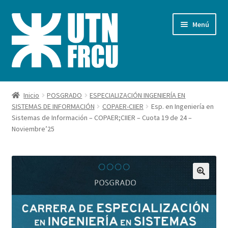
Ir
Ir
Menú
a
al
la
contenido
navegación
Inicio
Inicio
POSGRADO
ESPECIALIZACIÓN INGENIERÍA EN
SISTEMAS DE INFORMACIÓN
COPAER-CIIER
Esp. en Ingeniería en
Carrito
Sistemas de Información – COPAER;CIIER – Cuota 19 de 24 –
Noviembre’25
Finalizar compra
Mi cuenta
Pagos FRCU